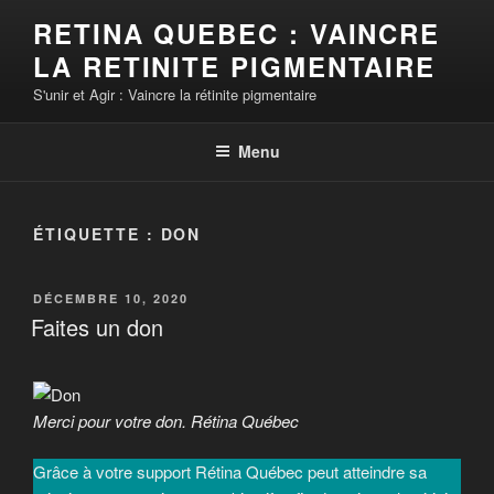
Aller
RETINA QUEBEC : VAINCRE
au
LA RETINITE PIGMENTAIRE
contenu
principal
S'unir et Agir : Vaincre la rétinite pigmentaire
Menu
ÉTIQUETTE :
DON
PUBLIÉ
DÉCEMBRE 10, 2020
LE
Faites un don
Merci pour votre don. Rétina Québec
Grâce à votre support Rétina Québec peut atteindre sa