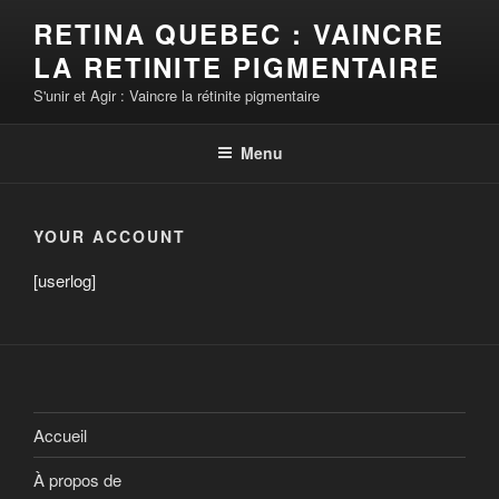
Aller
RETINA QUEBEC : VAINCRE
au
LA RETINITE PIGMENTAIRE
contenu
principal
S'unir et Agir : Vaincre la rétinite pigmentaire
Menu
YOUR ACCOUNT
[userlog]
Accueil
À propos de